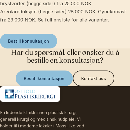
brystvorter (begge sider) fra 25.000 NOK.
Areolareduksjon (begge sider) 28.000 NOK. Gynekomasti
fra 29.000 NOK. Se full prisliste for alle varianter.
Bestill konsultasjon
Har du spørsmål, eller ønsker du å
bestille en konsultasjon?
Bestill konsultasjon
Kontakt oss
En ledende klinikk innen plastisk kirurgi,
generell kirurgi og medisinsk hudpleie. Vi
holder til i moderne lokaler i Moss, like ved