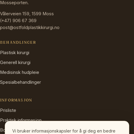
Mosseporten.
Vålerveien 159, 1599 Moss
(+47) 906 67 369
post@ostfoldplastikkirurgi.no
BEHANDLINGER
Plastisk kirurgi
Generell kirurgi
Medisinsk hudpleie
Spesialbehandlinger
INFORMASJON
Prisliste
Praktisk informasjon
Booking og avbestilling
Vi bruker informasjonskapsler for å gi deg en bedre