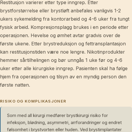
Restitusjon varierer etter type inngrep. Etter
brystforstørrelse eller brystløft anbefales vanligvis 1-2
ukers sykemelding fra kontorarbeid og 4-6 uker fra tungt
fysisk arbeid. Kompresjonsplagg brukes i en periode etter
operasjonen. Hevelse og ømhet avtar gradvis over de
første ukene. Etter brystreduksjon og fettransplantasjon
kan restitusjonstiden være noe lengre. Nikotinprodukter
hemmer sårtilhelingen og bør unngås 1 uke før og 4-6
uker etter alle kirurgiske inngrep. Pasienten skal ha følge
hjem fra operasjonen og tilsyn av en myndig person den
første natten.
RISIKO OG KOMPLIKASJONER
Som med all kirurgi medfører brystkirurgi risiko for
infeksjon, blødning, asymmetri, arrforandringer og endret
følsomhet i brystvorten eller huden. Ved brystimplantater