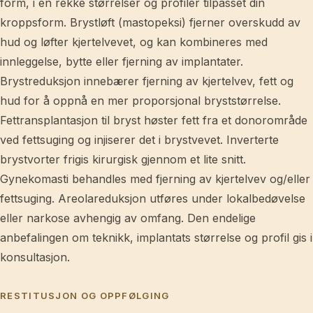
form, i en rekke størrelser og profiler tilpasset din
kroppsform. Brystløft (mastopeksi) fjerner overskudd av
hud og løfter kjertelvevet, og kan kombineres med
innleggelse, bytte eller fjerning av implantater.
Brystreduksjon innebærer fjerning av kjertelvev, fett og
hud for å oppnå en mer proporsjonal bryststørrelse.
Fettransplantasjon til bryst høster fett fra et donorområde
ved fettsuging og injiserer det i brystvevet. Inverterte
brystvorter frigis kirurgisk gjennom et lite snitt.
Gynekomasti behandles med fjerning av kjertelvev og/eller
fettsuging. Areolareduksjon utføres under lokalbedøvelse
eller narkose avhengig av omfang. Den endelige
anbefalingen om teknikk, implantats størrelse og profil gis i
konsultasjon.
RESTITUSJON OG OPPFØLGING