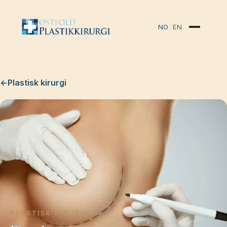
NO
EN
←
Plastisk kirurgi
PLASTISK KIRURGI