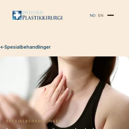
NO
EN
←
Spesialbehandlinger
SPESIALBEHANDLINGER