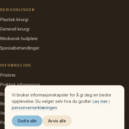
BEHANDLINGER
Plastisk kirurgi
Generell kirurgi
Medisinsk hudpleie
Spesialbehandlinger
INFORMASJON
Prisliste
Praktisk informasjon
Booking og avbestilling
Vi bruker informasjonskapsler for å gi deg en bedre
opplevelse. Du velger selv hva du godtar.
Les mer i
Betaling
personvernerklæringen
.
Veibeskrivelse
Godta alle
Avvis alle
Personvern